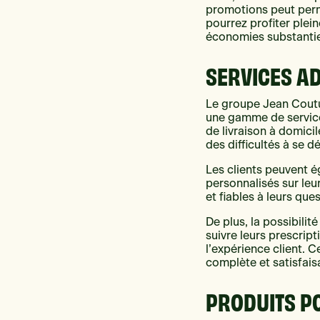
promotions peut perm
pourrez profiter plei
économies substantie
SERVICES A
Le groupe Jean Coutu
une gamme de services
de livraison à domici
des difficultés à se d
Les clients peuvent é
personnalisés sur leu
et fiables à leurs que
De plus, la possibili
suivre leurs prescri
l’expérience client. 
complète et satisfais
PRODUITS P