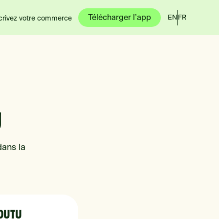
Télécharger l’app
EN
FR
crivez votre commerce
U
dans la
COUTU