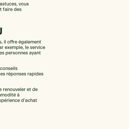
astuces, vous
t faire des
U
 il offre également
ar exemple, le service
 les personnes ayant
 conseils
 des réponses rapides
e renouveler et de
mmodité à
expérience d’achat