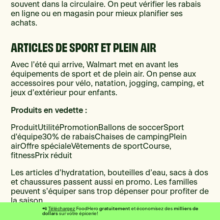
souvent dans la circulaire. On peut vérifier les rabais
en ligne ou en magasin pour mieux planifier ses
achats.
ARTICLES DE SPORT ET PLEIN AIR
Avec l’été qui arrive, Walmart met en avant les
équipements de sport et de plein air. On pense aux
accessoires pour vélo, natation, jogging, camping, et
jeux d’extérieur pour enfants.
Produits en vedette :
ProduitUtilitéPromotionBallons de soccerSport
d'équipe30% de rabaisChaises de campingPlein
airOffre spécialeVêtements de sportCourse,
fitnessPrix réduit
Les articles d’hydratation, bouteilles d’eau, sacs à dos
et chaussures passent aussi en promo. Les familles
peuvent s’équiper sans trop dépenser pour profiter de
la saison.
gratuitement
milliers de
📲
Téléchargez
FoodHero
et économisez des
dollars
sur votre épicerie!