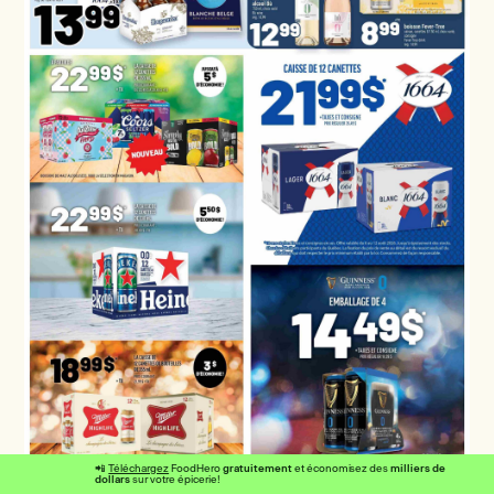
gratuitement
milliers de
📲
Téléchargez
FoodHero
et économisez des
dollars
sur votre épicerie!